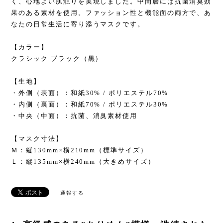
く、心地よい肌触りを実現しました。中間層には抗菌消臭効
果のある素材を使用。ファッション性と機能面の両方で、あ
なたの日常生活に寄り添うマスクです。
【カラー】
クラシック ブラック（黒）
【生地】
・外側（表面）：和紙30% / ポリエステル70%
・内側（裏面）：和紙70% / ポリエステル30%
・中央（中面）：抗菌、消臭素材使用
【マスク寸法】
Ｍ：縦130mm×横210mm（標準サイズ）
Ｌ：縦135mm×横240mm（大きめサイズ）
通報する