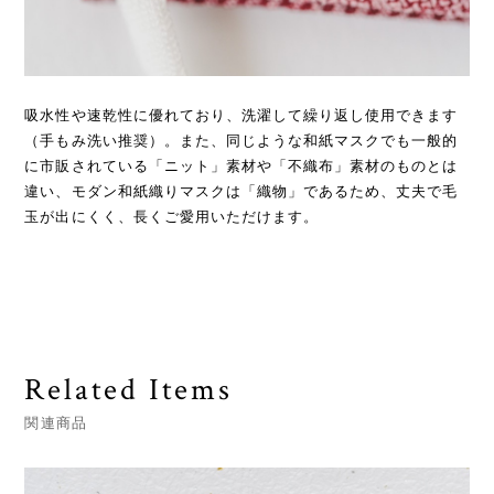
吸⽔性や速乾性に優れており、洗濯して繰り返し使⽤できます
（⼿もみ洗い推奨）。また、同じような和紙マスクでも⼀般的
に市販されている「ニット」素材や「不織布」素材のものとは
違い、モダン和紙織りマスクは「織物」であるため、丈夫で⽑
⽟が出にくく、⻑くご愛⽤いただけます。
Related Items
関連商品