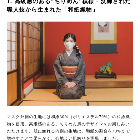
1. 高級感のある"ちりめん"模様 - 洗練された
職人技から生まれた「和紙織物」
マスク外側の⽣地には和紙30%（ポリエステル70%）の和紙織
物を使⽤。⾼級感のある、ちりめん⾵のデザインをお楽しみい
ただけます。肌に触れる内側の生地は、和紙の割合を70%まで
増やすことで柔らかく、⼼地よい肌触りを実現しました。