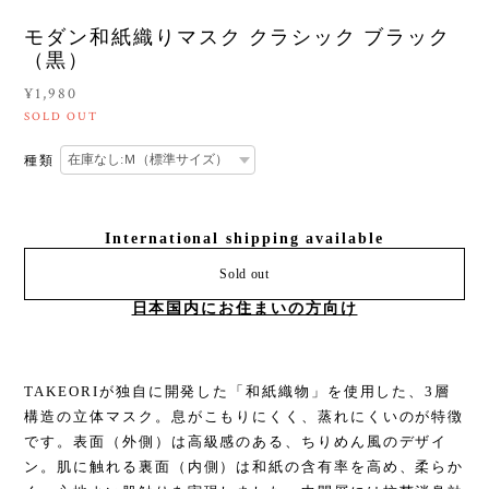
モダン和紙織りマスク クラシック ブラック
（黒）
¥1,980
SOLD OUT
種類
International shipping available
Sold out
日本国内にお住まいの方向け
TAKEORIが独⾃に開発した「和紙織物」を使⽤した、3層
構造の⽴体マスク。息がこもりにくく、蒸れにくいのが特徴
です。表面（外側）は⾼級感のある、ちりめん⾵のデザイ
ン。肌に触れる裏面（内側）は和紙の含有率を高め、柔らか