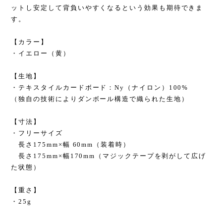
ットし安定して背負いやすくなるという効果も期待できま
す。
【カラー】
・イエロー（黄）
【生地】
・テキスタイルカードボード：Ny（ナイロン）100%
（独自の技術によりダンボール構造で織られた生地）
【寸法】
・フリーサイズ
長さ175mm×幅 60mm（装着時）
長さ175mm×幅170mm（マジックテープを剥がして広げ
た状態）
【重さ】
・25g